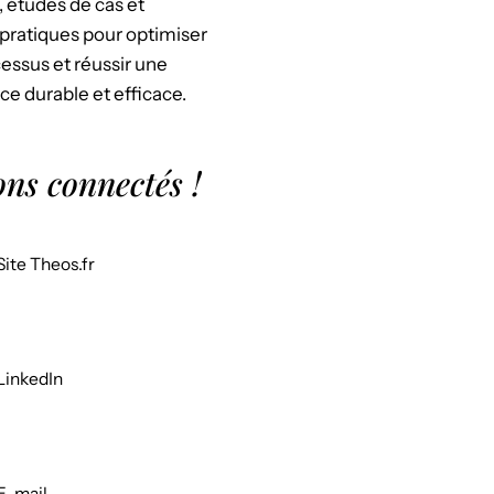
, études de cas et
pratiques pour optimiser
essus et réussir une
ce durable et efficace.
ons connectés !
Site Theos.fr
LinkedIn
E-mail