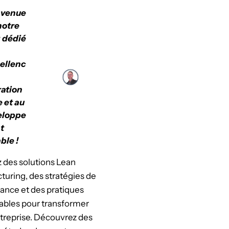
nvenue
notre
 dédié
cellenc
ation
e et au
eloppe
t
ble !
 des solutions Lean
uring, des stratégies de
ance et des pratiques
ables pour transformer
treprise. Découvrez des