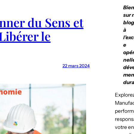
Bie
sur 
nner du Sens et
blog
à
Libérer le
l’ex
e
opér
nell
22 mars 2024
dév
men
dura
Explorez
Manufact
perform
respons
votre en