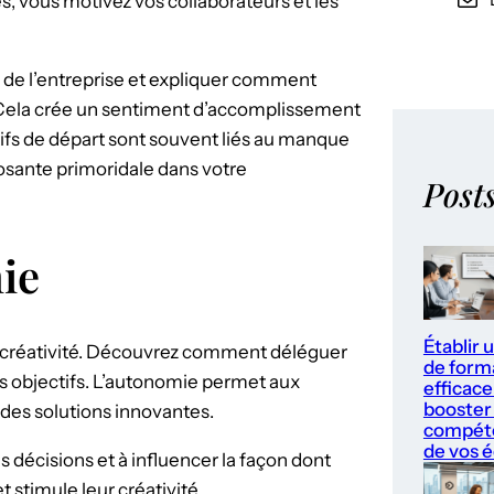
es, vous motivez vos collaborateurs et les
 de l’entreprise et expliquer comment
 Cela crée un sentiment d’accomplissement
ifs de départ sont souvent liés au manque
osante primoridale dans votre
Post
ie
Établir 
la créativité. Découvrez comment déléguer
de form
es objectifs. L’autonomie permet aux
efficace
booster 
 des solutions innovantes.
compét
de vos 
s décisions et à influencer la façon dont
t stimule leur créativité.