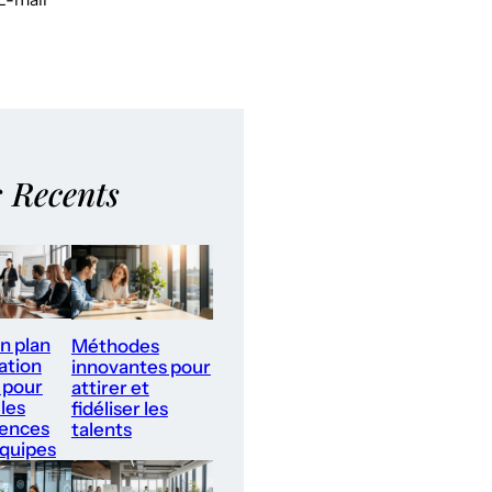
s Recents
un plan
Méthodes
ation
innovantes pour
 pour
attirer et
les
fidéliser les
ences
talents
équipes