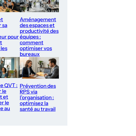
et
Aménagement
r sa
des espaces et
productivité des
ur pour
équipes :
t
comment
 les
optimiser vos
bureaux
ie QVT :
Prévention des
 le
RPS via
t et
l’organisation :
r le
optimisez la
re au
santé au travail