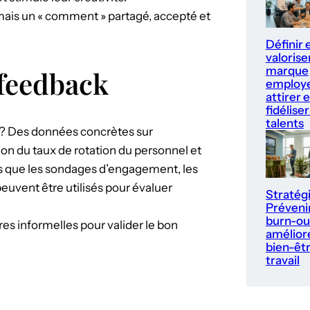
mais un « comment » partagé, accepté et
Définir 
valorise
marque
 feedback
employe
attirer e
fidéliser
talents
 ? Des données concrètes sur
ion du taux de rotation du personnel et
els que les sondages d’engagement, les
euvent être utilisés pour évaluer
Stratég
Prévenir
burn-ou
es informelles pour valider le bon
améliore
bien-êt
travail