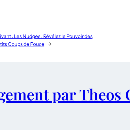
ivant :
Les Nudges : Révélez le Pouvoir des
tits Coups de Pouce
→
gement par Theos 
ess
dIn