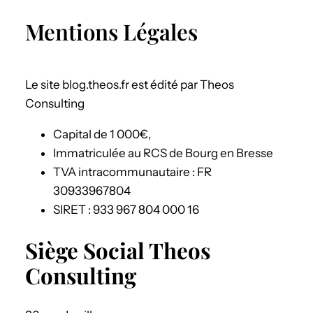
r
Mentions Légales
c
h
Le site blog.theos.fr est édité par Theos
Consulting
Capital de 1 000€,
Immatriculée au RCS de Bourg en Bresse
TVA intracommunautaire : FR
30933967804
SIRET : 933 967 804 000 16
Siège Social Theos
Consulting