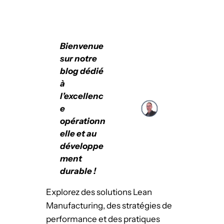
Bienvenue
sur notre
blog dédié
à
l’excellenc
e
opérationn
elle et au
développe
ment
durable !
Explorez des solutions Lean
Manufacturing, des stratégies de
performance et des pratiques