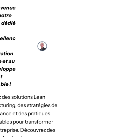
nvenue
notre
 dédié
cellenc
ation
e et au
eloppe
t
ble !
 des solutions Lean
uring, des stratégies de
ance et des pratiques
ables pour transformer
treprise. Découvrez des