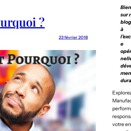
Bie
sur 
ourquoi ?
blog
à
l’ex
23 février 2018
e
opér
nell
dév
men
dura
Explorez
Manufact
perform
respons
votre en