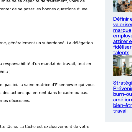
 limite de sa capacité de traitement, voire de
 tenter de se poser les bonnes questions d’une
Définir 
valorise
marque
employe
attirer e
sonne, généralement un subordonné. La délégation
fidéliser
talents
la responsabilité d’un mandat de travail, tout en
édia )
Stratég
el pas ici, la saine matrice d’Eisenhower qui vous
Prévenir
 des actions qui entrent dans le cadre ou pas,
burn-ou
améliore
nnes décicisons.
bien-êt
travail
cette tâche. La tâche est exclusivement de votre