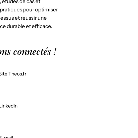
, études de cas et
pratiques pour optimiser
essus et réussir une
ce durable et efficace.
ons connectés !
Site Theos.fr
LinkedIn
E-mail