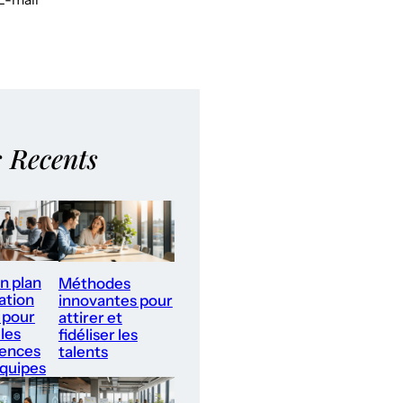
s Recents
un plan
Méthodes
ation
innovantes pour
 pour
attirer et
les
fidéliser les
ences
talents
équipes