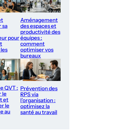
et
Aménagement
r sa
des espaces et
productivité des
ur pour
équipes :
t
comment
 les
optimiser vos
bureaux
ie QVT :
Prévention des
 le
RPS via
t et
l’organisation :
r le
optimisez la
re au
santé au travail