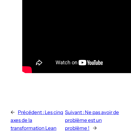
←
Précédent :
Les cinq
Suivant :
Ne pas avoir de
axes de la
problème est un
transformation Lean
problème !
→