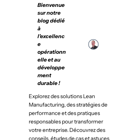
Bienvenue
sur notre
blog dédié
à
l’excellenc
e
opérationn
elle et au
développe
ment
durable !
Explorez des solutions Lean
Manufacturing, des stratégies de
performance et des pratiques
responsables pour transformer
votre entreprise. Découvrez des
conseils, études de cas et astuces