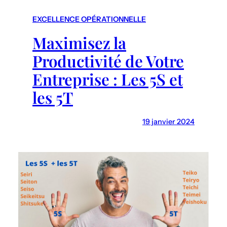
r
c
EXCELLENCE OPÉRATIONNELLE
h
Maximisez la
Productivité de Votre
Entreprise : Les 5S et
les 5T
19 janvier 2024