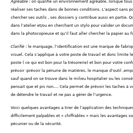
Agréable
: on qualifie un environnement agréable, lorsque tous
réaliser ses taches dans de bonnes conditions. L’aspect sans po
cherch
er
ses outils , ses dossiers y contribue aussi en partie. Q
dans l’atelier et/ou en cherchant un stylo pour valider un docum
dans la photocopieuse et qu’il faut aller chercher la papier au 
Clarifié
: le marquage, l’identification est une marque de fabriq
visuel. Cela s’applique à votre poste de travail et donc limite le
poste ( ce qui est bon pour la trésorerie) et bon pour votre confo
prévoir :prévoir la pénurie de matières, le manque d’outil ,empr
sauf quand on se trouve dans le milieu hospitalier ou les cons
pensait que et pis non.… Cela p
ermet de prévoir les taches à v
de détendre le travail et ne pas a gérer de l’urgence.
Voici quelques avantages a tirer de l’application des techniqu
difficilement palpables et « chiffrables » mais les avantages so
pé
cunier ou de la sécurité.