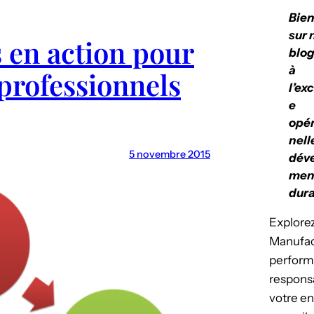
Bie
sur 
s en action pour
blog
à
 professionnels
l’ex
e
opér
nell
5 novembre 2015
dév
men
dura
Explorez
Manufact
perform
respons
votre en