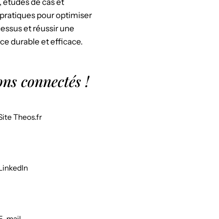
, études de cas et
pratiques pour optimiser
essus et réussir une
ce durable et efficace.
ons connectés !
Site Theos.fr
LinkedIn
E-mail