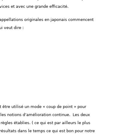
vices et avec une grande efficacité.
s appellations originales en japonais commencent
ui veut dire :
eut être utilisé un mode « coup de point » pour
e les notions d’amélioration continue.
L
es deux
ègles établies. ( ce qui est par ailleurs le plus
résultats dans le temps ce qui est bon pour notre