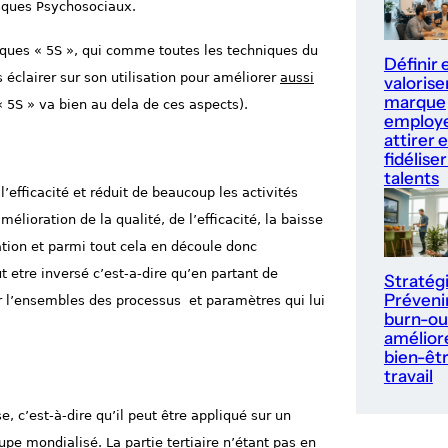
isques Psychosociaux.
niques « 5S », qui comme toutes les techniques du
Définir 
éclairer sur son utilisation pour améliorer
aussi
valorise
marque
« 5S » va bien au dela de ces aspects).
employe
attirer e
fidéliser
talents
’efficacité et réduit de beaucoup les activités
mélioration de la qualité, de l’efficacité,
la baisse
ation et
parmi tout cela en découle
donc
 etre inversé c’est-a-dire qu’en partant de
Stratég
Prévenir
ur l’ensembles des processus et paramètres qui lui
burn-ou
améliore
bien-êt
travail
se, c’est-à-dire qu’il peut être appliqué sur un
upe mondialisé
. La partie tertiaire n’étant pas en