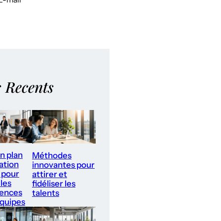
s Recents
un plan
Méthodes
ation
innovantes pour
 pour
attirer et
les
fidéliser les
ences
talents
équipes