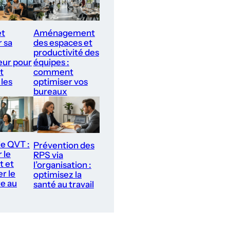
et
Aménagement
r sa
des espaces et
productivité des
ur pour
équipes :
t
comment
 les
optimiser vos
bureaux
ie QVT :
Prévention des
 le
RPS via
t et
l’organisation :
r le
optimisez la
re au
santé au travail