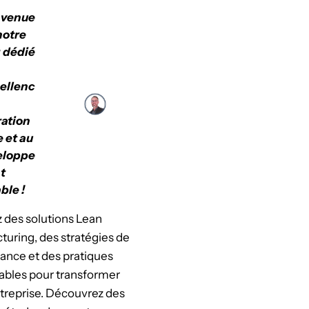
nvenue
notre
 dédié
cellenc
ation
e et au
eloppe
t
ble !
 des solutions Lean
uring, des stratégies de
ance et des pratiques
ables pour transformer
treprise. Découvrez des