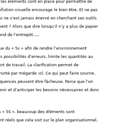
 les éléments sont en place pour permettre de
llution visuelle encourage le bien être. Et ne pas
ui ne s’est jamais
énervé
en cherchant ses outils
ent ? Alors que dire lorsqu’il n’y a plus de papier
fond de l’entrepôt…..
ue du « 5s » afin de rendre l’environnement
s possibilités d’erreurs, limite les quantités au
rt de travail. La clarification permet de
unté par mégarde ;o). Ce qui peut faire sourire,
équences peuvent être fâcheuse. Parce que l’on
enir et d’anticiper les besoins nécessaires et donc
es « 5S ». beaucoup des éléments sont
nt réels que cela soit sur le plan organisationnel,