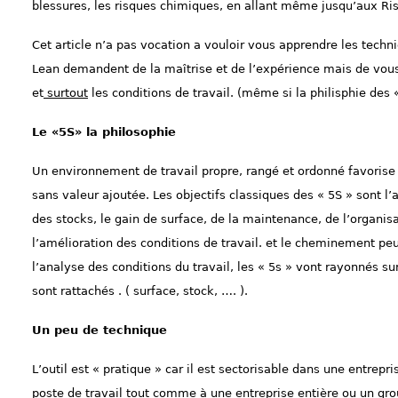
blessures, les risques chimiques, en allant même jusqu’aux R
Cet article n’a pas vocation a vouloir vous apprendre les tech
Lean demandent de la maîtrise et de l’expérience mais de vous 
et
surtout
les conditions de travail. (même si la philisphie des 
Le «5S» la philosophie
Un environnement de travail propre, rangé et ordonné favorise l
sans valeur ajoutée.
Les objectifs classiques des « 5S » sont l’a
des stocks, le gain de surface,
de la maintenance, de l’organis
l’amélioration des
conditions de travail. et le cheminement peut
l’analyse des conditions du travail, les « 5s » vont rayonnés s
sont rattachés . ( surface, stock, …. ).
Un peu de technique
L’outil est « pratique » car il est sectorisable dans une entrepri
poste de travail tout comme à une entreprise entière
ou un gro