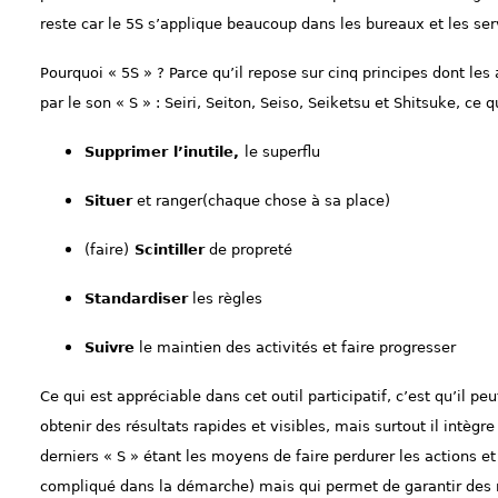
reste car le 5S s’applique beaucoup dans les bureaux et les ser
Pourquoi « 5S » ? Parce qu’il repose sur cinq principes dont le
par le son « S » : Seiri, Seiton, Seiso, Seiketsu et Shitsuke, ce q
S
upprimer l’inutile,
le superflu
Situer
et ranger(chaque chose à sa place)
(faire)
Scintiller
de propreté
Standardiser
les règles
Suivre
le maintien des activités et faire progresser
Ce qui est appréciable dans cet outil participatif, c’est qu’il p
obtenir des résultats rapides et visibles,
mais surtout il intègr
derniers « S » étant les moyens de faire perdurer les actions et r
compliqué dans la démarche)
mais qui permet de garantir des 