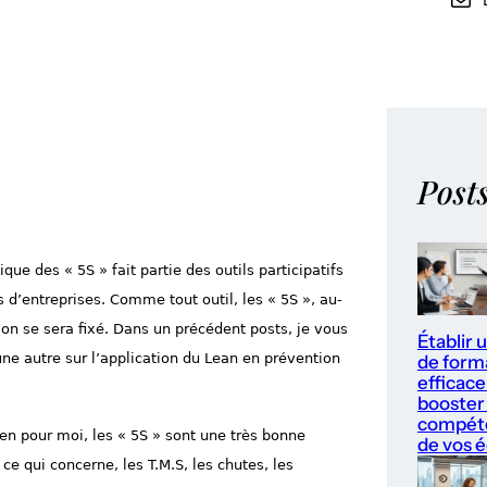
Post
ique des « 5S » fait partie des outils participatifs
d’entreprises. Comme tout outil, les « 5S », au-
’on se sera fixé. Dans un précédent posts, je vous
Établir 
une autre sur l’application du Lean en prévention
de form
efficace
booster 
compét
bien pour moi, les « 5S » sont une très bonne
de vos 
e qui concerne, les T.M.S, les chutes, les