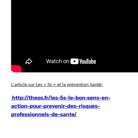
L’article sur Les « 5s » et la prévention Santé:
http://theos.fr/les-5s-le-bon-sens-en-
action-pour-prevenir-des-risques-
professionnels-de-sante/