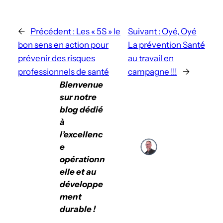
←
Précédent :
Les « 5S » le
Suivant :
Oyé, Oyé
bon sens en action pour
La prévention Santé
prévenir des risques
au travail en
professionnels de santé
campagne !!!
→
Bienvenue
sur notre
blog dédié
à
l’excellenc
e
opérationn
elle et au
développe
ment
durable !