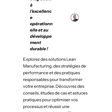
à
l’excellenc
e
opérationn
elle et au
développe
ment
durable !
Explorez des solutions Lean
Manufacturing, des stratégies de
performance et des pratiques
responsables pour transformer
votre entreprise. Découvrez des
conseils, études de cas et astuces
pratiques pour optimiser vos
processus et réussir une