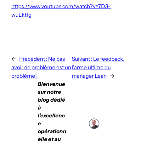
https://www.youtube.com/watch?v=7D3-
wuLktfg
←
Précédent :
Ne pas
Suivant :
Le feedback,
avoir de problème est un
l’arme ultime du
problème !
manager Lean
→
Bienvenue
sur notre
blog dédié
à
l’excellenc
e
opérationn
elle et au