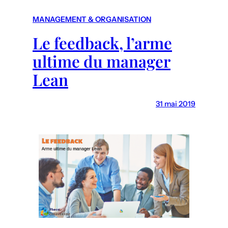
r
c
MANAGEMENT & ORGANISATION
h
Le feedback, l’arme
ultime du manager
Lean
31 mai 2019