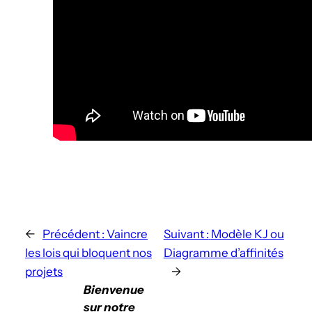
←
Précédent :
Vaincre
Suivant :
Modèle KJ ou
les lois qui bloquent nos
Diagramme d’affinités
projets
→
Bienvenue
sur notre