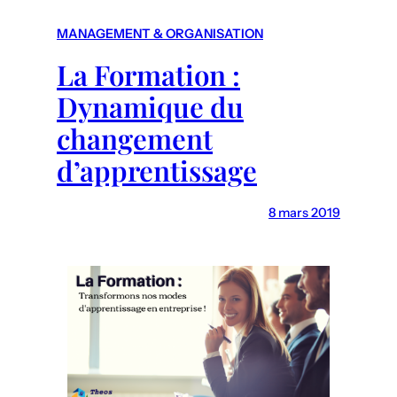
r
c
MANAGEMENT & ORGANISATION
h
La Formation :
Dynamique du
changement
d’apprentissage
8 mars 2019