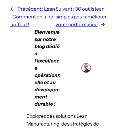
←
Précédent :
Lean
Suivant :
30 outils lean
: Comment en faire
simples pour améliorer
un Tout !
votre performance
→
Bienvenue
sur notre
blog dédié
à
l’excellenc
e
opérationn
elle et au
développe
ment
durable !
Explorez des solutions Lean
Manufacturing, des stratégies de