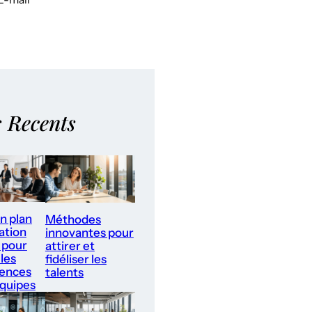
s Recents
un plan
Méthodes
ation
innovantes pour
 pour
attirer et
les
fidéliser les
ences
talents
équipes