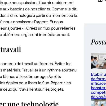
afin que nous puissions fournir rapidement
re aux besoins de nos clients. Comme le dit
rder la chronologie à partir du moment où le
nous encaissons l’argent. Et nous
eur ajoutée « . Créez un flux pour relier les
es problèmes surgissent immédiatement.
Post
travail
 contenu de travail uniformes. Évitez les
es matériels. Travailler à un rythme soutenu
Établir 
de tâches et les démarrages/arrêts
de form
es égales pour lisser le flux. Répartir les
efficace
booster 
ceux qui travaillent sur les projets.
compét
de vos 
iser une technologie