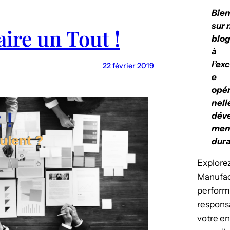
Bie
sur 
ire un Tout !
blog
à
l’ex
22 février 2019
e
opér
nell
dév
men
dura
Explorez
Manufact
perform
respons
votre en