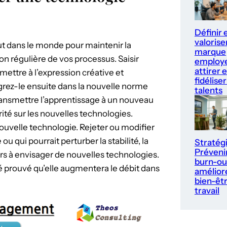
Définir 
valorise
ut dans le monde pour maintenir la
marque
ion régulière de vos processus. Saisir
employe
attirer e
ettre à l’expression créative et
fidéliser
égrez-le ensuite dans la nouvelle norme
talents
transmettre l’apprentissage à un nouveau
ité sur les nouvelles technologies.
ouvelle technologie. Rejeter ou modifier
u qui pourrait perturber la stabilité, la
Stratég
Prévenir
eurs à envisager de nouvelles technologies.
burn-ou
é prouvé qu’elle augmentera le débit dans
améliore
bien-êt
travail