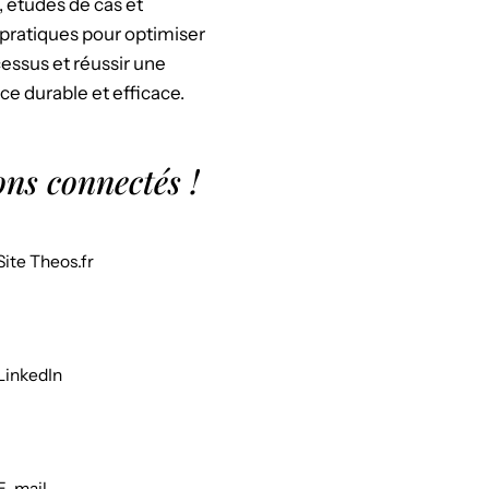
, études de cas et
pratiques pour optimiser
essus et réussir une
ce durable et efficace.
ons connectés !
Site Theos.fr
LinkedIn
E-mail