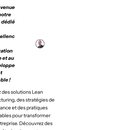
nvenue
notre
 dédié
cellenc
ation
e et au
eloppe
t
ble !
 des solutions Lean
uring, des stratégies de
ance et des pratiques
ables pour transformer
treprise. Découvrez des