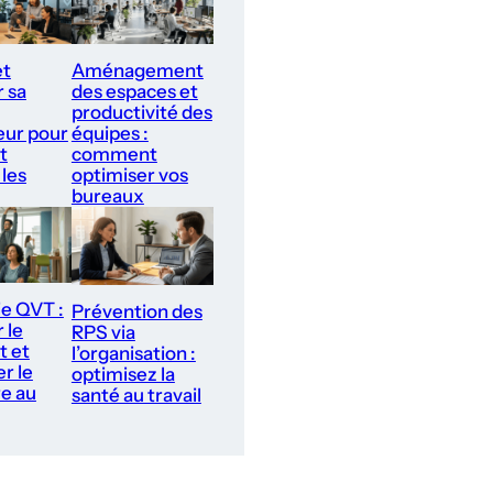
et
Aménagement
r sa
des espaces et
productivité des
ur pour
équipes :
t
comment
 les
optimiser vos
bureaux
ie QVT :
Prévention des
 le
RPS via
t et
l’organisation :
r le
optimisez la
re au
santé au travail