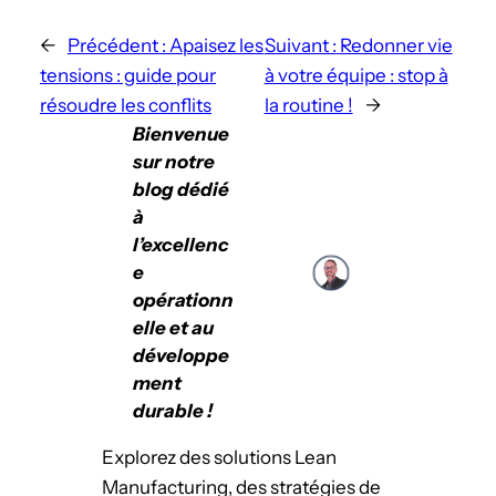
←
Précédent :
Apaisez les
Suivant :
Redonner vie
tensions : guide pour
à votre équipe : stop à
résoudre les conflits
la routine !
→
Bienvenue
sur notre
blog dédié
à
l’excellenc
e
opérationn
elle et au
développe
ment
durable !
Explorez des solutions Lean
Manufacturing, des stratégies de