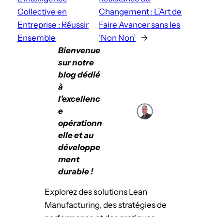
Collective en
Changement : L’Art de
Entreprise : Réussir
Faire Avancer sans les
Ensemble
‘Non Non’
→
Bienvenue
sur notre
blog dédié
à
l’excellenc
e
opérationn
elle et au
développe
ment
durable !
Explorez des solutions Lean
Manufacturing, des stratégies de