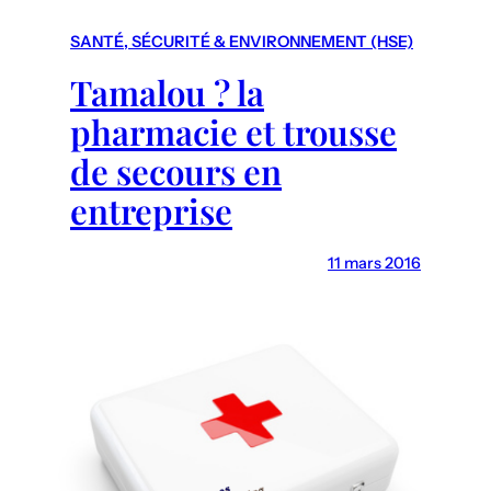
r
c
SANTÉ, SÉCURITÉ & ENVIRONNEMENT (HSE)
h
Tamalou ? la
pharmacie et trousse
de secours en
entreprise
11 mars 2016