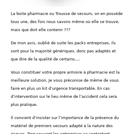
L
a boite pharmacie ou Trousse de secours, on en
posséde
tous une, des fois nous savons même où elle se trouve,
mais que doit elle contenir ???
De mon avis
,
oublié
de suite les packs entreprises, ils
sont pour la majorité génériqu
es
, donc pas ada
p
tés et
que dire de la qualité de certains….
V
ous
c
onstituer votre propre armoire
à
pharmacie est la
meilleure solution. Je vous
préconise
de
même
de vous
faire en plus un kit d’urgence transportable.
En cas
d’intervention sur le lieu même de l’accident cela sera
plus pratique.
Il convient d’insister sur l’importance de la présence du
matériel de premiers secours adapté à la nature des
risques. Trop souvent les entreprises se contentent