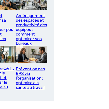
et
Aménagement
r sa
des espaces et
productivité des
ur pour
équipes :
t
comment
 les
optimiser vos
bureaux
ie QVT :
Prévention des
 le
RPS via
t et
l’organisation :
r le
optimisez la
re au
santé au travail