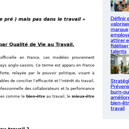
Définir 
e pré ) mais pas dans le travail »
valorise
marque
employe
attirer e
ar Qualité de Vie au Travail.
fidéliser
talents
fficielle en France. Les modèles proviennent
pays anglo-saxons. Ce terme est apparu en France
te, relayée par le pouvoir politique, visant à
Stratég
s de concilier l’efficacité et l’intérêt du travail.
Prévenir
professionnelle des collaborateurs et la performance
burn-ou
ches comme le
bien-être
au travail, le
mieux-être
améliore
bien-êt
travail