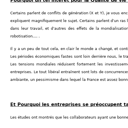
Pourquoi un tel intérêt pour la Qualité de vie 
Certains parlent de conflits de génération (X et Y), je vous e
expliquent magnifiquement le sujet. Certains parlent d’un ras 
dans leur travail, et d’autres des effets de la mondialisati
robotisation…. .
Il y a un peu de tout cela, en clair le monde a changé, et co
Les périodes économiques fastes sont loin derrière nous, le tra
Les tensions mondiales réduisent fortement les investisseme
entreprises. Le tout libéral entraînent sont lots de concurren
ambiante, un pessimisme dans lequel la France est assez bonn
Et Pourquoi les entreprises se préoccupent ta
Les études ont montrés que les collaborateurs ayant une bonne 