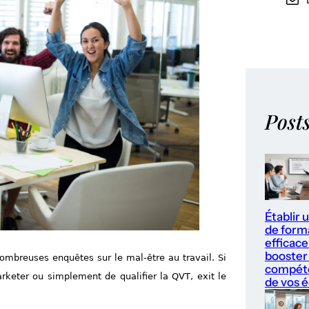
Post
Établir 
de form
efficace
booster 
ombreuses enquêtes sur le mal-être au travail. Si
compét
rketer ou simplement de qualifier la QVT, exit le
de vos 