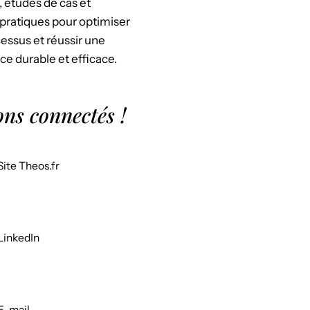
, études de cas et
pratiques pour optimiser
essus et réussir une
ce durable et efficace.
ons connectés !
Site Theos.fr
LinkedIn
E-mail