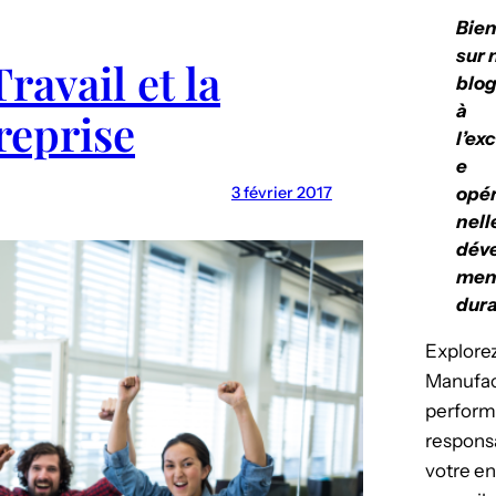
Bie
sur 
ravail et la
blog
à
reprise
l’ex
e
3 février 2017
opér
nell
dév
men
dura
Explorez
Manufact
perform
respons
votre en