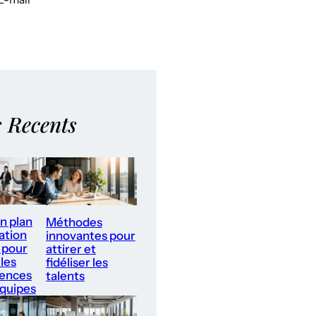
s Recents
un plan
Méthodes
ation
innovantes pour
 pour
attirer et
les
fidéliser les
ences
talents
équipes