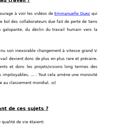
au travail ?
ncourage à voir les vidéos de
Emmanuelle Duez
qui
le bol des collaborateurs due fait de perte de Sens
on galopante, du déclin du travail humain vers la
ntinu son inexorable changement à vitesse grand V.
vail devient donc de plus en plus rare et précaire.
nts et donc les projets/visions long termes des
ces impitoyables, … . Tout cela amène une morosité
e au classement mondial. ;o)
nt de ces sujets ?
qualité de vie étaient: