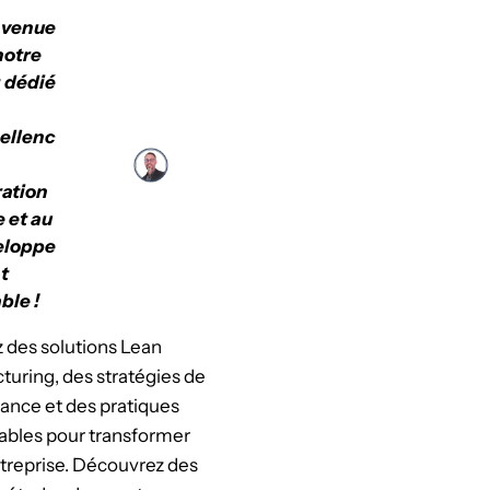
nvenue
notre
 dédié
cellenc
ation
e et au
eloppe
t
ble !
 des solutions Lean
uring, des stratégies de
ance et des pratiques
ables pour transformer
treprise. Découvrez des