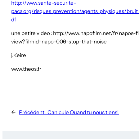
http://www.sante-securite-
paca.org/risques_prevention/agents_physiques/bruit_l
df
une petite video : http://www.napofilm.net/fr/napos-
view?filmid=napo-006-stop-that-noise
j.Keire
www.theos.fr
←
Précédent :
Canicule Quand tu nous tiens!