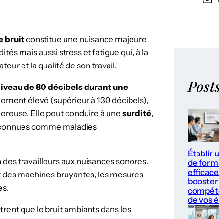
e bruit
constitue une nuisance majeure
tés mais aussi stress et fatigue qui, à la
eur et la qualité de son travail.
Post
 niveau de 80 décibels durant une
mement élevé (supérieur à 130 décibels),
gereuse. Elle peut conduire à une
surdité
,
 reconnues comme maladies
Établir 
n des travailleurs aux nuisances sonores.
de form
efficace
t des machines bruyantes, les mesures
booster 
es.
compét
de vos 
trent que le bruit ambiants dans les