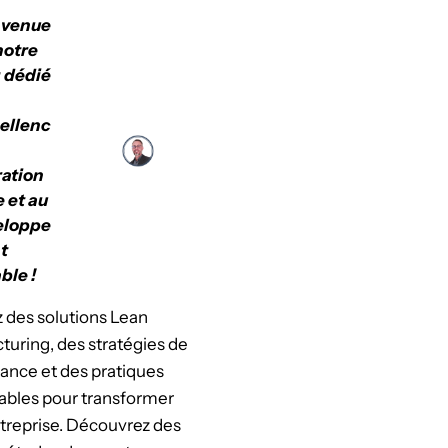
nvenue
notre
 dédié
cellenc
ation
e et au
eloppe
t
ble !
 des solutions Lean
uring, des stratégies de
ance et des pratiques
ables pour transformer
treprise. Découvrez des