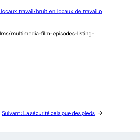
ocaux_travail/bruit_en_locaux_de_travail.p
films/multimedia-film-episodes-listing-
Suivant :
La sécurité cela pue des pieds
→