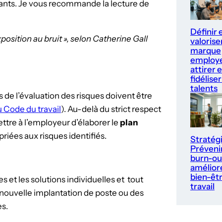
ants. Je vous recommande la lecture de
Définir 
xposition au bruit », selon Catherine Gall
valorise
marque
employe
attirer e
fidéliser
talents
ts de l’évaluation des risques doivent être
du Code du travail
). Au-delà du strict respect
ttre à l’employeur d’élaborer le
plan
riées aux risques identifiés.
Stratég
Prévenir
burn-ou
améliore
bien-êt
es et les solutions individuelles et tout
travail
e nouvelle implantation de poste ou des
es.