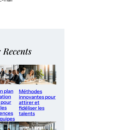
s Recents
un plan
Méthodes
ation
innovantes pour
 pour
attirer et
les
fidéliser les
ences
talents
équipes