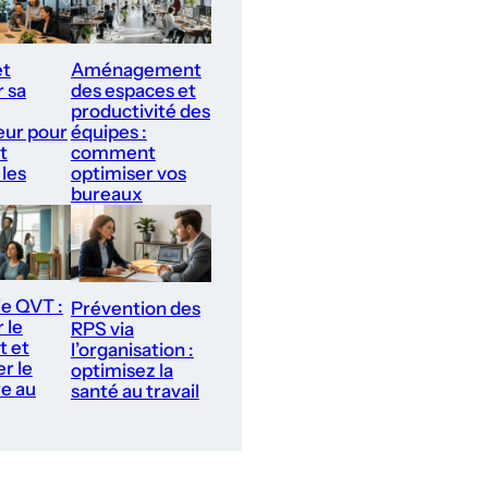
et
Aménagement
r sa
des espaces et
productivité des
ur pour
équipes :
t
comment
 les
optimiser vos
bureaux
ie QVT :
Prévention des
 le
RPS via
t et
l’organisation :
r le
optimisez la
re au
santé au travail