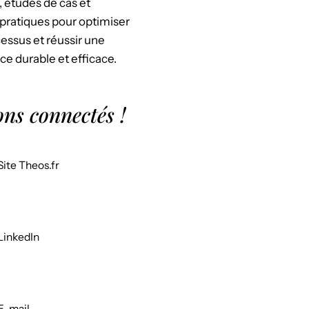
, études de cas et
pratiques pour optimiser
essus et réussir une
ce durable et efficace.
ons connectés !
Site Theos.fr
LinkedIn
E-mail