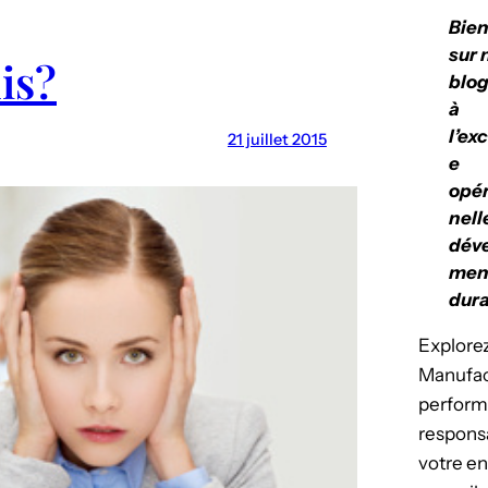
Bie
sur 
is?
blog
à
l’ex
21 juillet 2015
e
opér
nell
dév
men
dura
Explorez
Manufact
perform
respons
votre en