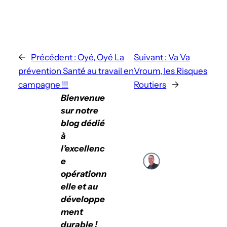
←
Précédent :
Oyé, Oyé La
Suivant :
Va Va
prévention Santé au travail en
Vroum, les Risques
campagne !!!
Routiers
→
Bienvenue
sur notre
blog dédié
à
l’excellenc
e
opérationn
elle et au
développe
ment
durable !