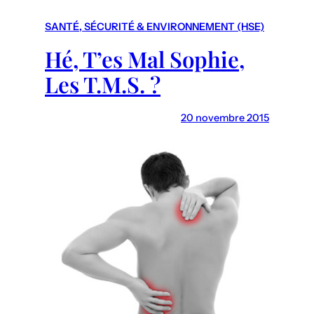
r
c
SANTÉ, SÉCURITÉ & ENVIRONNEMENT (HSE)
h
Hé, T’es Mal Sophie,
Les T.M.S. ?
20 novembre 2015