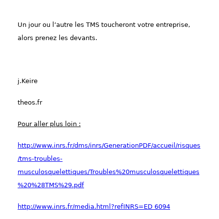
Un jour ou l’autre les TMS toucheront votre entreprise,
alors prenez les devants.
j.Keire
theos.fr
Pour aller plus loin :
http://www.inrs.fr/dms/inrs/GenerationPDF/accueil/risques
/tms-troubles-
musculosquelettiques/Troubles%20musculosquelettiques
%20%28TMS%29.pdf
http://www.inrs.fr/media.html?refINRS=ED 6094