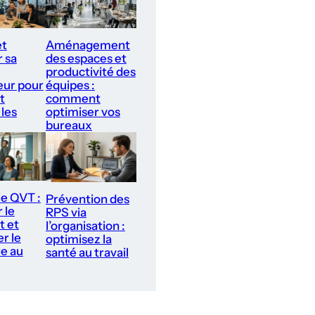
et
Aménagement
r sa
des espaces et
productivité des
ur pour
équipes :
t
comment
 les
optimiser vos
bureaux
ie QVT :
Prévention des
 le
RPS via
t et
l’organisation :
r le
optimisez la
re au
santé au travail