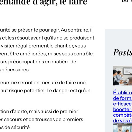
emande d’agir, le faire
té se présente pour agir. Au contraire, il
 et les résout avant qu’ils ne se produisent.
visiter régulièrement le chantier, vous
Post
vent être améliorées, mises sous contrôle.
leurs préoccupations en matière de
ns nécessaires.
ateurs ne seront en mesure de faire une
haut risque potentiel. Le danger est qu’un
Établir 
de form
efficace
booster 
tion d’alerte, mais aussi de premier
compét
les secours et de trousses de premiers
de vos 
s de sécurité.