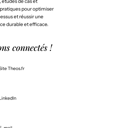
, études de cas et
pratiques pour optimiser
essus et réussir une
ce durable et efficace.
ons connectés !
Site Theos.fr
LinkedIn
E-mail