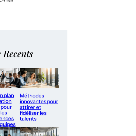
s Recents
un plan
Méthodes
ation
innovantes pour
 pour
attirer et
les
fidéliser les
ences
talents
équipes