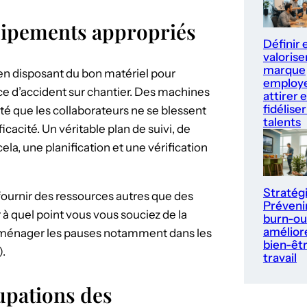
uipements appropriés
Définir 
valorise
marque
en disposant du bon matériel pour
employe
urce d’accident sur chantier. Des machines
attirer e
fidéliser
té que les collaborateurs ne se blessent
talents
cacité. Un véritable plan de suivi, de
ela, une planification et une vérification
Stratég
 fournir des ressources autres que des
Prévenir
à quel point vous vous souciez de la
burn-ou
améliore
 aménager les pauses notamment dans les
bien-êt
).
travail
upations des