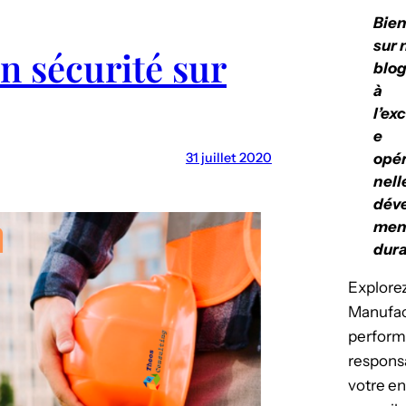
Bie
sur 
on sécurité sur
blog
à
l’ex
e
31 juillet 2020
opér
nell
dév
men
dura
Explorez
Manufact
perform
respons
votre en