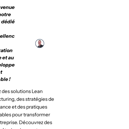
nvenue
notre
 dédié
cellenc
ation
e et au
eloppe
t
ble !
 des solutions Lean
uring, des stratégies de
ance et des pratiques
ables pour transformer
treprise. Découvrez des