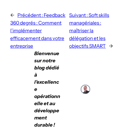
←
Précédent :
Feedback
Suivant :
Soft skills
360 degrés : Comment
managériales :
l’implémenter
maîtriser la
efficacement dans votre
délégation et les
entreprise
objectifs SMART
→
Bienvenue
sur notre
blog dédié
à
l’excellenc
e
opérationn
elle et au
développe
ment
durable !