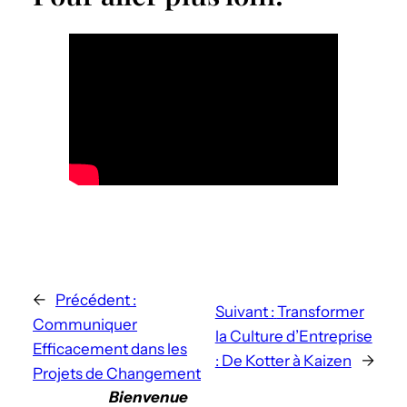
←
Précédent :
Suivant :
Transformer
Communiquer
la Culture d’Entreprise
Efficacement dans les
: De Kotter à Kaizen
→
Projets de Changement
Bienvenue