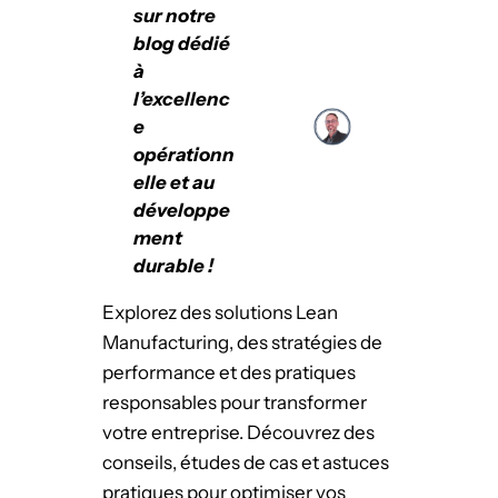
sur notre
blog dédié
à
l’excellenc
e
opérationn
elle et au
développe
ment
durable !
Explorez des solutions Lean
Manufacturing, des stratégies de
performance et des pratiques
responsables pour transformer
votre entreprise. Découvrez des
conseils, études de cas et astuces
pratiques pour optimiser vos