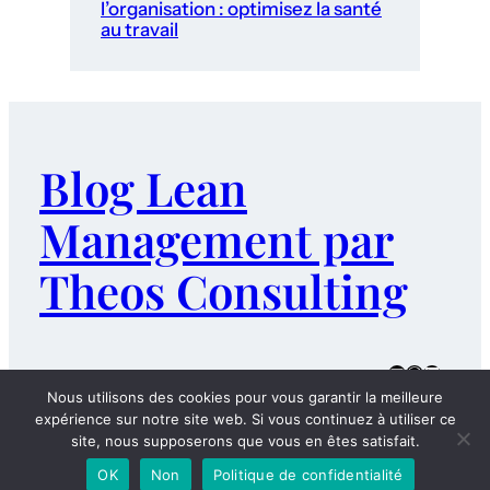
l’organisation : optimisez la santé
au travail
Blog Lean
Management par
Theos Consulting
E-mail
WordPres
LinkedI
Nous utilisons des cookies pour vous garantir la meilleure
MENTIONS LÉGALES
POLITIQUE DE CONFIDENTIALITÉ
expérience sur notre site web. Si vous continuez à utiliser ce
site, nous supposerons que vous en êtes satisfait.
OK
Non
Politique de confidentialité
Designed par Theos Consulting_ Copyright_2025