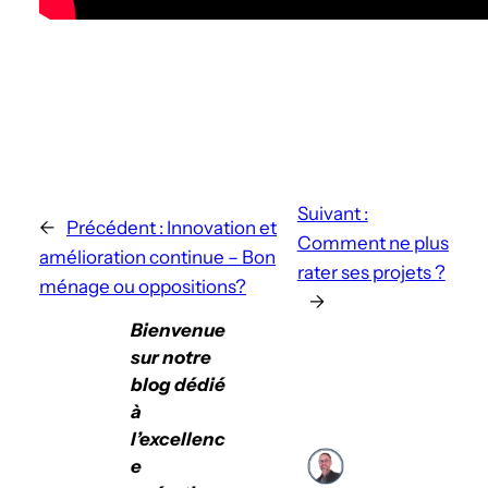
Suivant :
←
Précédent :
Innovation et
Comment ne plus
amélioration continue – Bon
rater ses projets ?
ménage ou oppositions?
→
Bienvenue
sur notre
blog dédié
à
l’excellenc
e