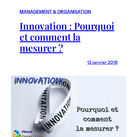
r
c
MANAGEMENT & ORGANISATION
h
Innovation : Pourquoi
et comment la
mesurer ?
12 janvier 2018