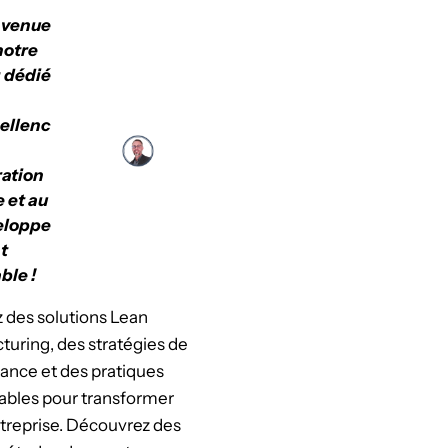
nvenue
notre
 dédié
cellenc
ation
e et au
eloppe
t
ble !
 des solutions Lean
uring, des stratégies de
ance et des pratiques
ables pour transformer
treprise. Découvrez des