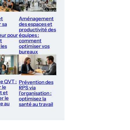
et
Aménagement
r sa
des espaces et
productivité des
ur pour
équipes :
t
comment
 les
optimiser vos
bureaux
ie QVT :
Prévention des
 le
RPS via
t et
l’organisation :
r le
optimisez la
re au
santé au travail