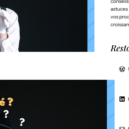
conseils
astuces 
vos proc
croissan
Rest