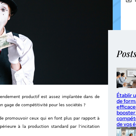
Post
Établir 
rendement productif est assez implantée dans de
de form
n gage de compétitivité pour les sociétés ?
efficace
booster 
compét
de promouvoir ceux qui en font plus par rapport à
de vos 
érieure à la production standard par l’incitation