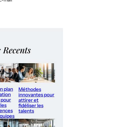
s Recents
un plan
Méthodes
ation
innovantes pour
 pour
attirer et
les
fidéliser les
ences
talents
équipes