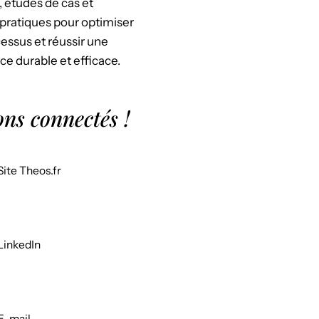
, études de cas et
pratiques pour optimiser
essus et réussir une
ce durable et efficace.
ons connectés !
Site Theos.fr
LinkedIn
E-mail