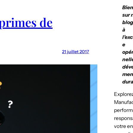
Bie
sur 
 primes de
blog
à
l’ex
e
21 juillet 2017
opér
nell
dév
men
dura
Explorez
Manufact
perform
respons
votre en