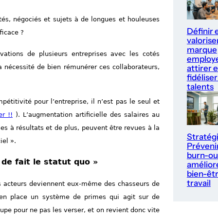
és, négociés et sujets à de longues et houleuses
Définir 
ficace ?
valorise
marque
ations de plusieurs entreprises avec les cotés
employe
attirer e
a nécessité de bien rémunérer ces collaborateurs,
fidéliser
talents
titivité pour l’entreprise, il n’est pas le seul et
r !!
). L’augmentation artificielle des salaires au
s à résultats et de plus, peuvent être revues à la
Stratég
iel ».
Prévenir
burn-ou
 de fait le statut quo »
améliore
bien-êt
travail
les acteurs deviennent eux-même des chasseurs de
e en place un système de primes qui agit sur de
 pour ne pas les verser, et on revient donc vite