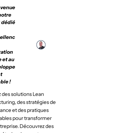
nvenue
notre
 dédié
cellenc
ation
e et au
eloppe
t
ble !
 des solutions Lean
uring, des stratégies de
ance et des pratiques
ables pour transformer
treprise. Découvrez des