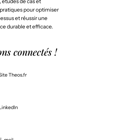
, études de cas et
pratiques pour optimiser
essus et réussir une
ce durable et efficace.
ons connectés !
Site Theos.fr
LinkedIn
E-mail