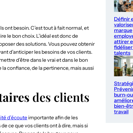
Définir 
valorise
 ont besoin. C’est tout à fait normal, et
marque
employe
re le bon choix. L’idéal est donc de
attirer e
 proposer des solutions. Vous pouvez obtenir
fidéliser
t d’anticiper les besoins de vos clients.
talents
ttre d’être dans le vrai et dans le bon
e la confiance, de la pertinence, mais aussi
Stratég
Prévenir
taires
des clients
burn-ou
améliore
bien-êt
travail
ité d’écoute
importante afin de les
 ce que vos clients ont à dire, mais si