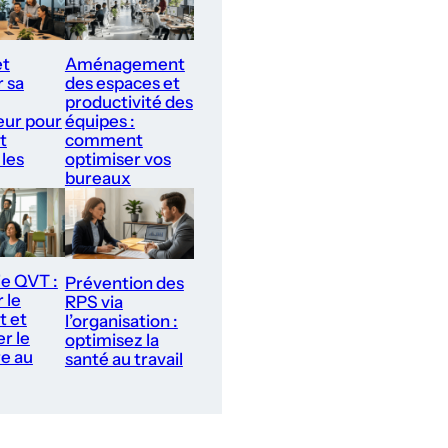
et
Aménagement
r sa
des espaces et
productivité des
ur pour
équipes :
t
comment
 les
optimiser vos
bureaux
ie QVT :
Prévention des
 le
RPS via
t et
l’organisation :
r le
optimisez la
re au
santé au travail