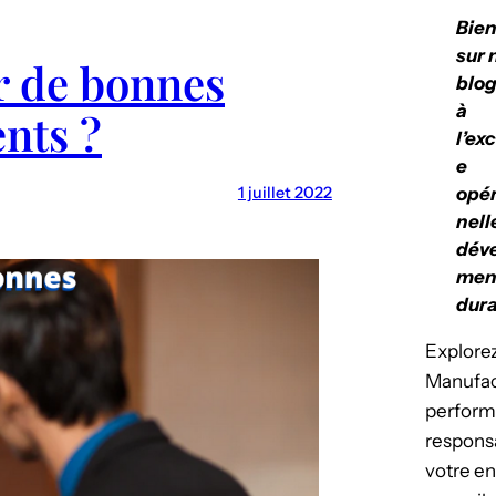
Bie
sur 
 de bonnes
blog
à
ents ?
l’ex
e
1 juillet 2022
opér
nell
dév
men
dura
Explorez
Manufact
perform
respons
votre en