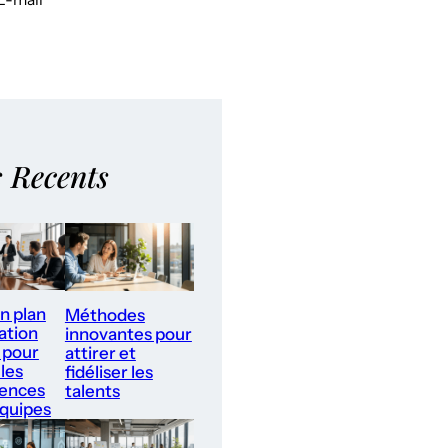
s Recents
un plan
Méthodes
ation
innovantes pour
 pour
attirer et
les
fidéliser les
ences
talents
équipes