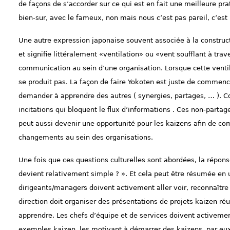
de façons de s’accorder sur ce qui est en fait une meilleure p
bien-sur, avec le fameux, non mais nous c’est pas pareil, c’est p
Une autre expression japonaise souvent associée à la construct
et signifie littéralement «ventilation» ou «vent soufflant à trave
communication au sein d’une organisation. Lorsque cette ventila
se produit pas. La façon de faire Yokoten est juste de commenc
demander à apprendre des autres ( synergies, partages, … ). 
incitations qui bloquent le flux d’informations . Ces non-partag
peut aussi devenir une opportunité pour les kaizens afin de c
changements au sein des organisations.
Une fois que ces questions culturelles sont abordées, la répo
devient relativement simple ? ». Et cela peut être résumée en
dirigeants/managers doivent activement aller voir, reconnaître le
direction doit organiser des présentations de projets kaizen réus
apprendre. Les chefs d’équipe et de services doivent activemen
exemples kaizen, les motivant à démarrer des kaizens, par eux