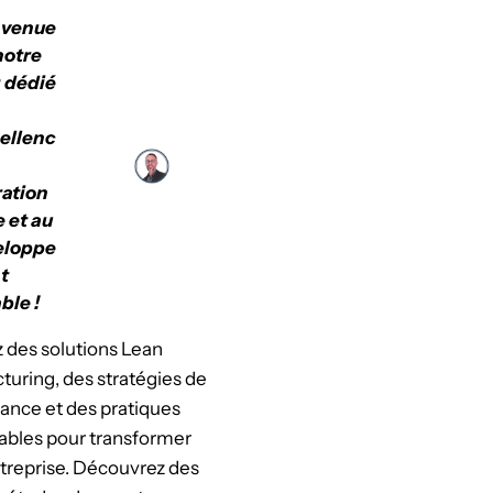
nvenue
notre
 dédié
cellenc
ation
e et au
eloppe
t
ble !
 des solutions Lean
uring, des stratégies de
ance et des pratiques
ables pour transformer
treprise. Découvrez des