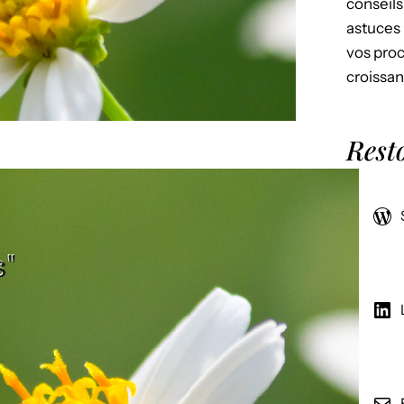
conseils
astuces 
vos proc
croissan
Rest