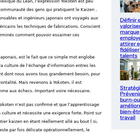
exique du Lean, l’expression Yokoten est peu
communauté des gens qui pratiquent le Kaizen .
sponsables et ingénieurs japonais ont voyagés aux
Définir 
valorise
ricains les techniques de fabrications. Conscient
marque
éterminés comment pouvoir essaimer ces
employe
attirer e
fidéliser
talents
Japonais, est le fait que ce simple mot englobe
a culture de l’échange d’information entres les
t dont nous avons tous grandement besoin, pour
ntalité. Mais revenons à Yokoten, il est
Stratég
omme aux échecs. Important voire nécessaire.
Prévenir
burn-ou
 Yokoten n’est pas confirmé et que l’apprentissage
améliore
bien-êt
a culture et nécessite une exigence forte. Point sur
travail
ier kaizen en étant réellement allé au bout ( si,
este par fois délicate opérationnellement, le