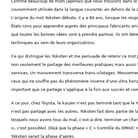
Comme beaucoup de mots japonais que nous trouvons dans le l
couramment utilisée dans la langue courante, en dehors de la 
L’origine du mot Yokoten débute, il y a 60 ans, lorsque les re
États-Unis pour apprendre auprès des principaux fabricants amé
que toutes les bonnes idées sont à prendre partout, ils ont d
techniques au sein de leurs organisations.
Ce qui distingue les Yokoten et me persuade de retenir ce mot 
non seulement le partage des meilleures pratiques mais aussi l
services. Un mouvement transverse trans-silotages. Mouvemen
ceux qui ne souffre pas du phénomène inverse d’une ultra horizo
important que ce partage s’applique à la fois aux succès et c
A ce jour, chez Toyota, le kaizen n’est pas terminé tant que le
n’est pas partagé avec les autres. Yokoten fait donc partie de l
lesquels nous avons tous du mal, c’est-à-dire, terminer un chant
si, c’est possible). Déjà que la phase « C » Contrôle du DMAIC r
Yokoten serait la phase d’après.