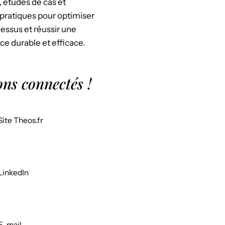
, études de cas et
pratiques pour optimiser
essus et réussir une
ce durable et efficace.
ons connectés !
Site Theos.fr
LinkedIn
E-mail