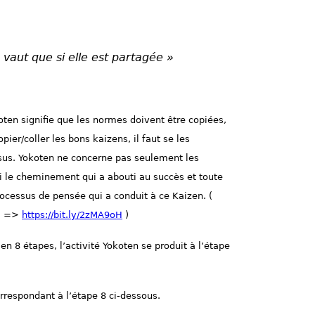
aut que si elle est partagée »
oten signifie que les normes doivent être copiées,
pier/coller les bons kaizens, il faut se les
ssus. Yokoten ne concerne pas seulement les
 le cheminement qui a abouti au succès et toute
processus de pensée qui a conduit à ce Kaizen. (
 » =>
https://bit.ly/2zMA9oH
)
n 8 étapes, l’activité Yokoten se produit à l’étape
rrespondant à l’étape 8 ci-dessous.