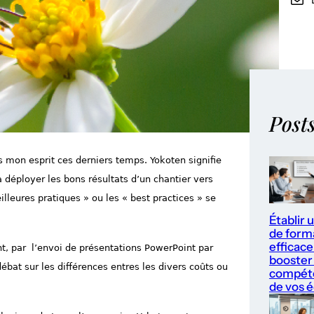
Post
s mon esprit ces derniers temps. Yokoten signifie
à déployer les bons résultats d’un chantier vers
illeures pratiques » ou les « best practices » se
Établir 
de form
efficace
nt, par l’envoi de présentations PowerPoint par
booster 
ébat sur les différences entres les divers coûts ou
compét
de vos 