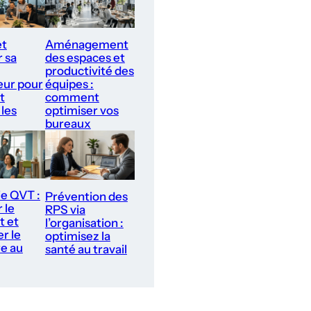
et
Aménagement
r sa
des espaces et
productivité des
ur pour
équipes :
t
comment
 les
optimiser vos
bureaux
ie QVT :
Prévention des
 le
RPS via
t et
l’organisation :
r le
optimisez la
re au
santé au travail