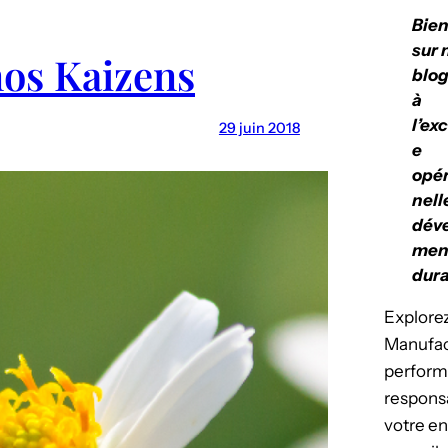
Bie
sur 
nos Kaizens
blog
à
l’ex
29 juin 2018
e
opér
nell
dév
men
dura
Explorez
Manufact
perform
respons
votre en