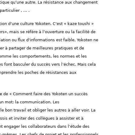
ratique qu’une autre. La résistance aux changement
articulier , … .
ion d’une culture Yokoten. C’est « kaze toushi »
rs», mais se réfère à l’ouverture ou la facilité de
tion ou flux d’informations est faible, Yokoten ne
er à partager de meilleures pratiques et de
Comme les comportements, les normes et les
es font basculer du succès vers l’échec. Mais cela
omprendre les poches de résistances aux
nse de « Comment faire des Yokoten un succès
 un mot: la communication. Les
 bon travail et obliger les autres à aller voir. La
sis et inviter des collègues à assister et à
t engager les collaborateurs dans l’étude des
-mêmes. Les chefs de projet et les professionnels