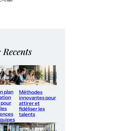
s Recents
un plan
Méthodes
ation
innovantes pour
 pour
attirer et
les
fidéliser les
ences
talents
équipes