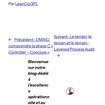
Par
LeanCor3PL
Suivant :
Le terrain, le
←
Précédent :
DMAIC:
terrain et le terrain :
comprendre la phase C «
Layered Process Audit
Contrôler – Conclure »
→
Bienvenue
sur notre
blog dédié
à
l’excellenc
e
opérationn
elle et au