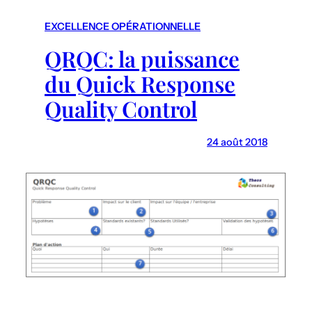
r
c
EXCELLENCE OPÉRATIONNELLE
h
QRQC: la puissance
du Quick Response
Quality Control
24 août 2018