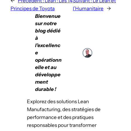
←
Précédent :
Lean : Les 14
Suivant :
Le Lean et
Principes de Toyota
l’Humanitaire
→
Bienvenue
sur notre
blog dédié
à
l’excellenc
e
opérationn
elle et au
développe
ment
durable !
Explorez des solutions Lean
Manufacturing, des stratégies de
performance et des pratiques
responsables pour transformer