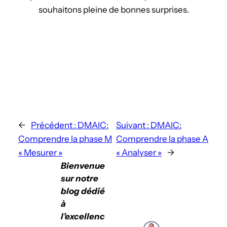
souhaitons pleine de bonnes surprises.
←
Précédent :
DMAIC:
Suivant :
DMAIC:
Comprendre la phase M
Comprendre la phase A
« Mesurer »
« Analyser »
→
Bienvenue
sur notre
blog dédié
à
l’excellenc