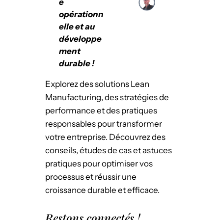
e
opérationn
elle et au
développe
ment
durable !
Explorez des solutions Lean
Manufacturing, des stratégies de
performance et des pratiques
responsables pour transformer
votre entreprise. Découvrez des
conseils, études de cas et astuces
pratiques pour optimiser vos
processus et réussir une
croissance durable et efficace.
Restons connectés !