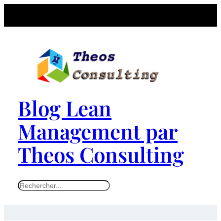
Aller
au
contenu
Blog Lean
Management par
Theos Consulting
S
e
a