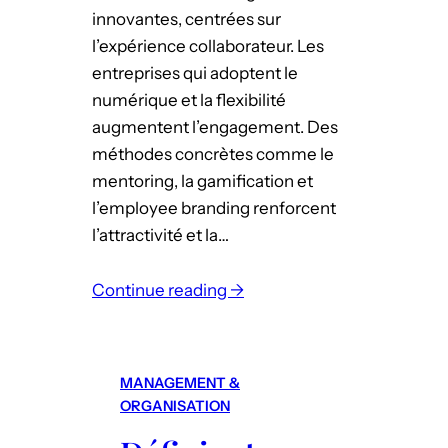
n
innovantes, centrées sur
e
l’expérience collaborateur. Les
ff
entreprises qui adoptent le
i
numérique et la flexibilité
c
augmentent l’engagement. Des
a
méthodes concrètes comme le
c
mentoring, la gamification et
e
l’employee branding renforcent
p
l’attractivité et la…
o
u
Continue reading →
r
:
b
M
o
é
o
MANAGEMENT &
t
s
ORGANISATION
h
t