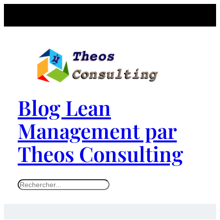
Aller
au
contenu
Blog Lean
Management par
Theos Consulting
S
e
a