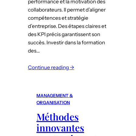
performance et la motivation des
collaborateurs. Il permet d’aligner
compétences et stratégie
d’entreprise. Des étapes claires et
des KPI précis garantissent son
succès. Investir dans la formation
des…
Continue reading →
:
É
t
MANAGEMENT &
a
ORGANISATION
b
Méthodes
l
innovantes
i
r