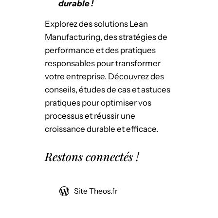
durable !
d
i
o
m
Explorez des solutions Lean
p
i
Manufacturing, des stratégies de
é
s
performance et des pratiques
r
e
responsables pour transformer
a
r
votre entreprise. Découvrez des
t
l
conseils, études de cas et astuces
i
a
pratiques pour optimiser vos
o
p
processus et réussir une
n
r
croissance durable et efficace.
n
o
e
Restons connectés !
d
l
u
e
c
t
Site Theos.fr
t
w
i
o