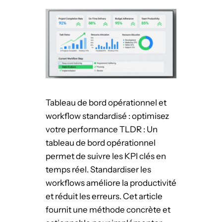
q
a
u
n
i
i
p
s
e
a
s
t
i
Tableau de bord opérationnel et
o
workflow standardisé : optimisez
n
votre performance TLDR : Un
d
tableau de bord opérationnel
e
permet de suivre les KPI clés en
s
temps réel. Standardiser les
é
workflows améliore la productivité
q
et réduit les erreurs. Cet article
u
fournit une méthode concrète et
i