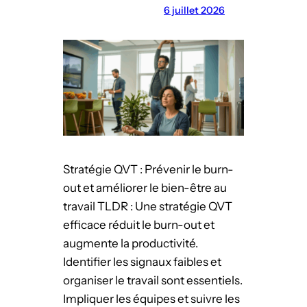
e
6 juillet 2026
é
s
l
e
i
s
s
p
e
a
r
c
l
e
e
s
s
e
Stratégie QVT : Prévenir le burn-
t
t
out et améliorer le bien-être au
a
p
travail TLDR : Une stratégie QVT
l
r
efficace réduit le burn-out et
e
o
augmente la productivité.
n
d
Identifier les signaux faibles et
t
u
organiser le travail sont essentiels.
s
c
Impliquer les équipes et suivre les