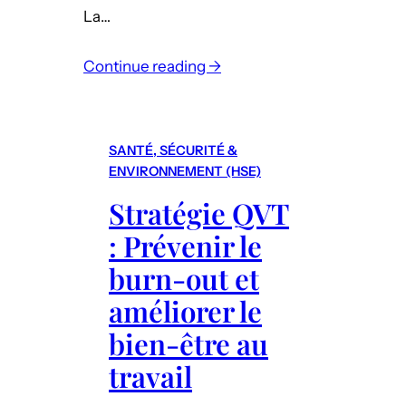
r
La…
p
o
Continue reading →
u
:
r
A
a
m
SANTÉ, SÉCURITÉ &
t
é
ENVIRONNEMENT (HSE)
t
n
i
Stratégie QVT
a
r
: Prévenir le
g
e
e
burn-out et
r
m
e
améliorer le
e
t
bien-être au
n
f
t
travail
i
d
d