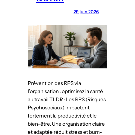
c
:
29 juin 2026
o
P
m
r
m
é
e
v
n
e
t
n
o
i
p
r
t
l
Prévention des RPS via
i
e
l’organisation : optimisez la santé
m
b
au travail TLDR : Les RPS (Risques
i
u
Psychosociaux) impactent
s
r
fortement la productivité et le
e
n
bien-être. Une organisation claire
r
-
et adaptée réduit stress et burn-