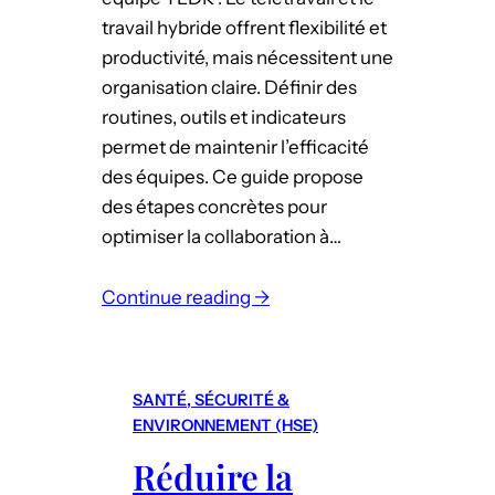
l
n
travail hybride offrent flexibilité et
i
productivité, mais nécessitent une
s
organisation claire. Définir des
a
routines, outils et indicateurs
t
permet de maintenir l’efficacité
i
des équipes. Ce guide propose
o
des étapes concrètes pour
n
optimiser la collaboration à…
:
o
Continue reading →
p
:
t
T
i
é
SANTÉ, SÉCURITÉ &
m
l
ENVIRONNEMENT (HSE)
i
é
s
Réduire la
t
e