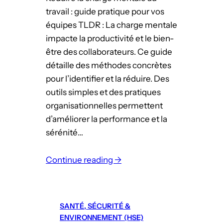
l
b
travail : guide pratique pour vos
r
équipes TLDR : La charge mentale
i
impacte la productivité et le bien-
d
être des collaborateurs. Ce guide
e
détaille des méthodes concrètes
:
pour l’identifier et la réduire. Des
o
outils simples et des pratiques
p
organisationnelles permettent
t
d’améliorer la performance et la
i
sérénité…
m
i
Continue reading →
s
:
e
R
r
é
SANTÉ, SÉCURITÉ &
l
d
ENVIRONNEMENT (HSE)