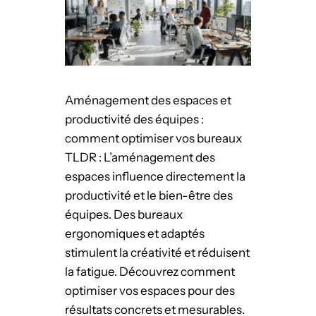
s
a
m
a
r
Aménagement des espaces et
q
productivité des équipes :
u
comment optimiser vos bureaux
e
TLDR : L’aménagement des
e
espaces influence directement la
m
productivité et le bien-être des
p
équipes. Des bureaux
l
ergonomiques et adaptés
o
stimulent la créativité et réduisent
y
la fatigue. Découvrez comment
e
optimiser vos espaces pour des
u
résultats concrets et mesurables.