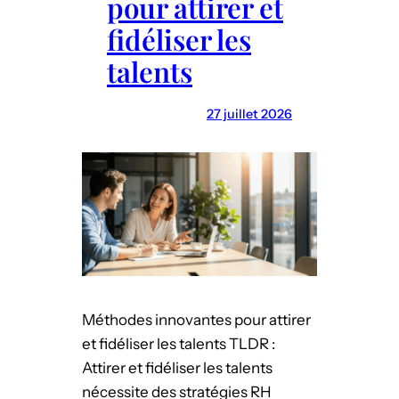
pour attirer et
u
fidéliser les
n
talents
p
l
a
27 juillet 2026
n
d
e
f
o
r
m
a
Méthodes innovantes pour attirer
t
et fidéliser les talents TLDR :
i
Attirer et fidéliser les talents
o
nécessite des stratégies RH