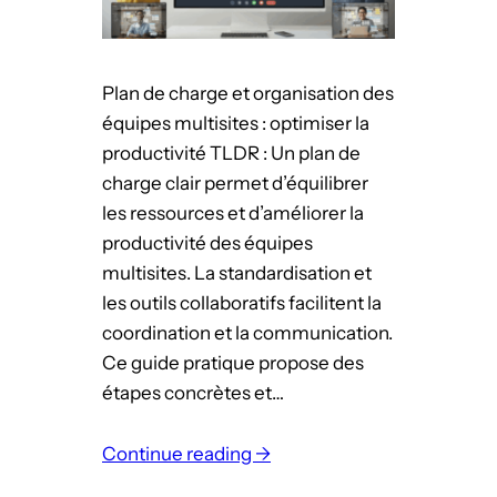
t
l
r
e
e
a
Plan de charge et organisation des
é
u
équipes multisites : optimiser la
q
t
productivité TLDR : Un plan de
u
r
charge clair permet d’équilibrer
i
a
les ressources et d’améliorer la
p
v
productivité des équipes
e
a
multisites. La standardisation et
i
les outils collaboratifs facilitent la
l
coordination et la communication.
:
Ce guide pratique propose des
g
étapes concrètes et…
u
i
Continue reading →
d
: