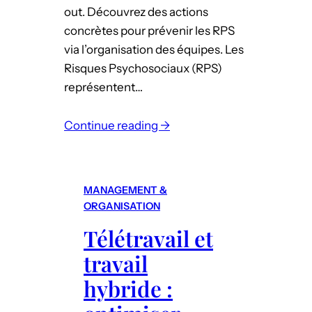
v
o
out. Découvrez des actions
o
u
concrètes pour prévenir les RPS
s
t
via l’organisation des équipes. Les
b
e
Risques Psychosociaux (RPS)
u
t
représentent…
r
a
e
m
Continue reading →
a
é
:
u
l
P
x
i
r
MANAGEMENT &
o
é
ORGANISATION
r
v
Télétravail et
e
e
r
travail
n
l
t
hybride :
e
i
b