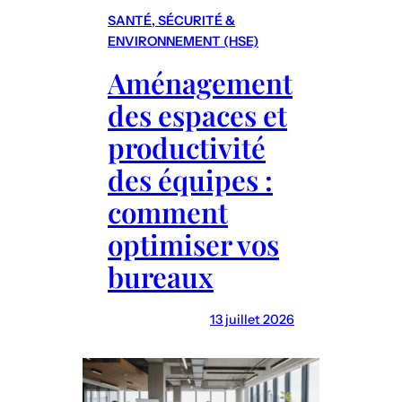
é
SANTÉ, SÉCURITÉ &
e
f
ENVIRONNEMENT (HSE)
r
i
l
Aménagement
n
e
des espaces et
i
s
r
productivité
t
e
a
des équipes :
t
l
comment
v
e
a
optimiser vos
n
l
t
bureaux
o
s
r
13 juillet 2026
i
s
e
r