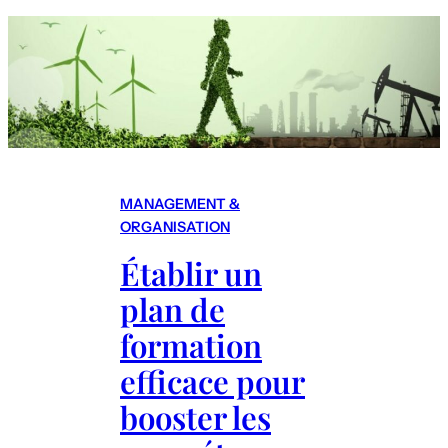
r
c
h
MANAGEMENT &
ORGANISATION
Établir un
plan de
formation
efficace pour
booster les