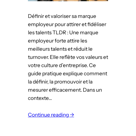
r
e
a
v
Définir et valoriser sa marque
t
o
employeur pour attirer et fidéliser
t
s
les talents TLDR : Une marque
i
é
employeur forte attire les
r
q
meilleurs talents et réduit le
e
u
turnover. Elle reflète vos valeurs et
r
i
votre culture d’entreprise. Ce
e
p
guide pratique explique comment
t
e
la définir, la promouvoir et la
f
s
mesurer efficacement. Dans un
i
contexte…
d
é
Continue reading →
l
:
i
D
s