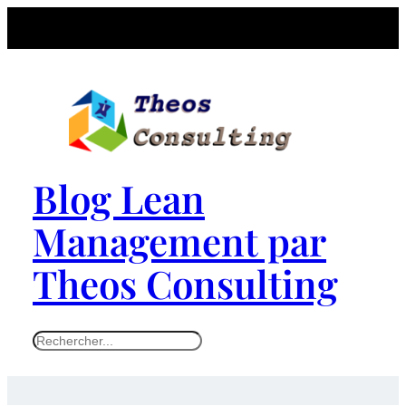
Aller
au
contenu
Blog Lean
Management par
Theos Consulting
S
e
a